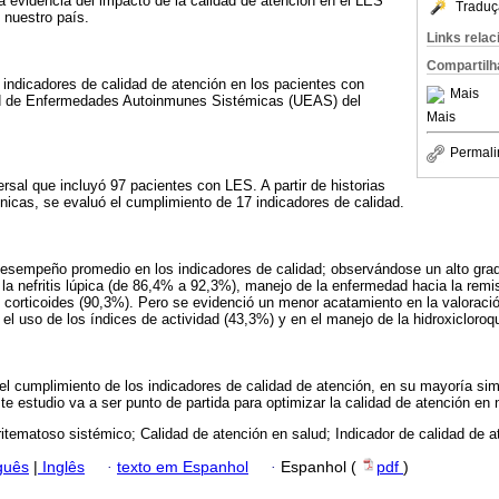
a evidencia del impacto de la calidad de atención en el LES
Traduç
 nuestro país.
Links rela
Compartilh
 indicadores de calidad de atención en los pacientes con
Mais
ad de Enfermedades Autoinmunes Sistémicas (UEAS) del
Mais
Permali
ersal que incluyó 97 pacientes con LES. A partir de historias
ónicas, se evaluó el cumplimiento de 17 indicadores de calidad.
esempeño promedio en los indicadores de calidad; observándose un alto gra
 la nefritis lúpica (de 86,4% a 92,3%), manejo de la enfermedad hacia la remi
orticoides (90,3%). Pero se evidenció un menor acatamiento en la valoración
 el uso de los índices de actividad (43,3%) y en el manejo de la hidroxicloroq
 el cumplimiento de los indicadores de calidad de atención, en su mayoría simi
te estudio va a ser punto de partida para optimizar la calidad de atención en 
itematoso sistémico; Calidad de atención en salud; Indicador de calidad de a
guês
|
Inglês
·
texto em Espanhol
·
Espanhol (
pdf
)