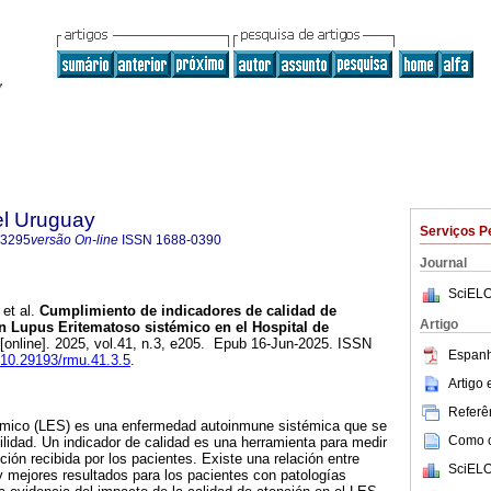
el Uruguay
Serviços P
-3295
versão On-line
ISSN
1688-0390
Journal
SciELO
et al.
Cumplimiento de indicadores de calidad de
Artigo
n Lupus Eritematoso sistémico en el Hospital de
[online]. 2025, vol.41, n.3, e205. Epub 16-Jun-2025. ISSN
Espanh
g/10.29193/rmu.41.3.5
.
Artigo
Referên
émico (LES) es una enfermedad autoinmune sistémica que se
Como ci
lidad. Un indicador de calidad es una herramienta para medir
ción recibida por los pacientes. Existe una relación entre
SciELO
y mejores resultados para los pacientes con patologías