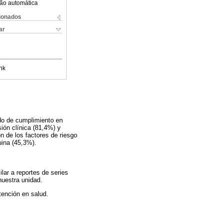
ão automática
cionados
ar
nk
do de cumplimiento en
sión clínica (81,4%) y
 de los factores de riesgo
uina (45,3%).
lar a reportes de series
nuestra unidad.
tención en salud.