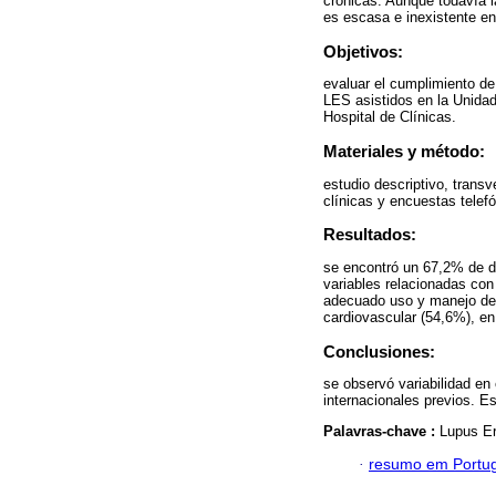
crónicas. Aunque todavía l
es escasa e inexistente en
Objetivos:
evaluar el cumplimiento de
LES asistidos en la Unid
Hospital de Clínicas.
Materiales y método:
estudio descriptivo, transv
clínicas y encuestas telef
Resultados:
se encontró un 67,2% de d
variables relacionadas con
adecuado uso y manejo de c
cardiovascular (54,6%), en
Conclusiones:
se observó variabilidad en
internacionales previos. Es
Palavras-chave :
Lupus Er
·
resumo em Portu