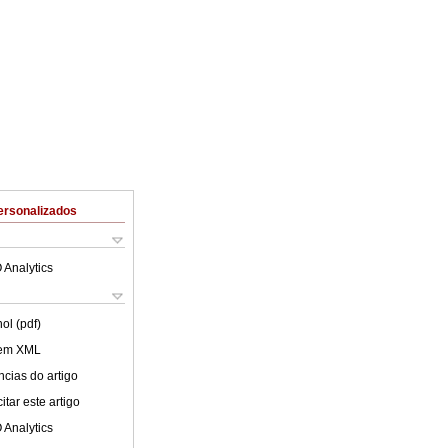
ersonalizados
 Analytics
ol (pdf)
 em XML
cias do artigo
tar este artigo
 Analytics