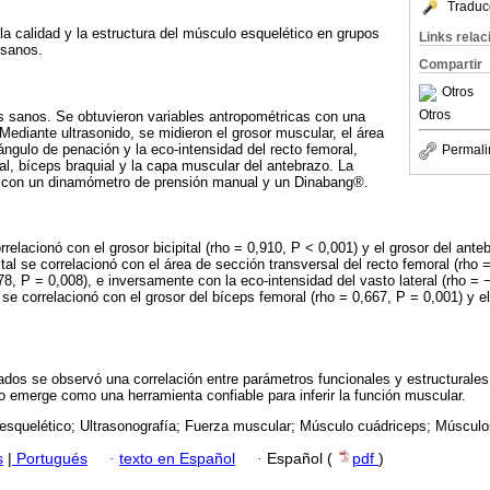
Traduc
e la calidad y la estructura del músculo esquelético en grupos
Links rela
 sanos.
Compartir
Otros
Otros
os sanos. Se obtuvieron variables antropométricas con una
 Mediante ultrasonido, se midieron el grosor muscular, el área
ángulo de penación y la eco-intensidad del recto femoral,
Permali
al, bíceps braquial y la capa muscular del antebrazo. La
ó con un dinamómetro de prensión manual y un Dinabang®.
rrelacionó con el grosor bicipital (rho = 0,910, P < 0,001) y el grosor del ante
ital se correlacionó con el área de sección transversal del recto femoral (rho 
78, P = 0,008), e inversamente con la eco-intensidad del vasto lateral (rho = 
s se correlacionó con el grosor del bíceps femoral (rho = 0,667, P = 0,001) y 
ados se observó una correlación entre parámetros funcionales y estructural
do emerge como una herramienta confiable para inferir la función muscular.
squelético; Ultrasonografía; Fuerza muscular; Músculo cuádriceps; Músculos 
s
|
Portugués
·
texto en Español
·
Español (
pdf
)