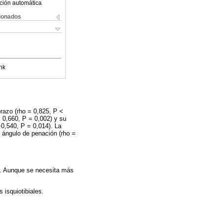
ción automática
cionados
nk
brazo (rho = 0,825, P <
= 0,660, P = 0,002) y su
−0,540, P = 0,014). La
el ángulo de penación (rho =
es. Aunque se necesita más
isquiotibiales.