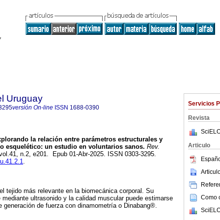
el Uruguay
Servicios 
3295
versión On-line
ISSN
1688-0390
Revista
SciELO
plorando la relación entre parámetros estructurales y
Articulo
o esquelético: un estudio en voluntarios sanos.
Rev.
 vol.41, n.2, e201. Epub 01-Abr-2025. ISSN 0303-3295.
Españo
mu.41.2.1
.
Articu
Referen
el tejido más relevante en la biomecánica corporal. Su
Como ci
 mediante ultrasonido y la calidad muscular puede estimarse
de generación de fuerza con dinamometría o Dinabang®.
SciELO