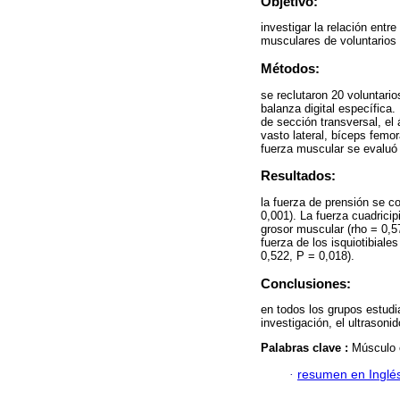
Objetivo:
investigar la relación entr
musculares de voluntarios
Métodos:
se reclutaron 20 voluntari
balanza digital específica.
de sección transversal, el 
vasto lateral, bíceps femor
fuerza muscular se evalu
Resultados:
la fuerza de prensión se co
0,001). La fuerza cuadricip
grosor muscular (rho = 0,5
fuerza de los isquiotibiale
0,522, P = 0,018).
Conclusiones:
en todos los grupos estudi
investigación, el ultrasoni
Palabras clave :
Músculo e
·
resumen en Inglé