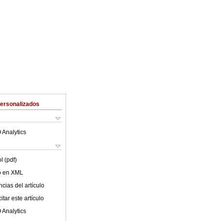
Personalizados
 Analytics
l (pdf)
lo en XML
cias del artículo
tar este artículo
 Analytics