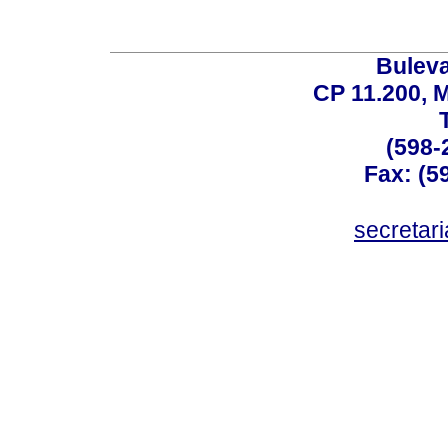
Buleva
CP 11.200, 
(598-
Fax: (59
secreta