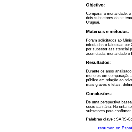
Objetivo:
Comparar a mortalidade, a
dois subsetores do sistem
Uruguai.
Materiais e métodos:
Foram solicitados ao Mini
infectadas e falecidas po
por subsetor assistencial 
acumulada, mortalidade e 
Resultados:
Durante os anos analisado
menores em comparação ao 
público em relação ao priv
mais graves e letais, defi
Conclusões:
De uma perspectiva basead
socio-sanitária. No entant
subsetores para confirmar
Palabras clave :
SARS-CoV
·
resumen en Espa