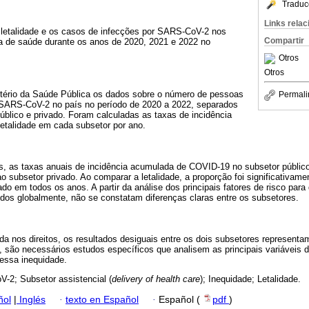
Traduc
Links rela
 letalidade e os casos de infecções por SARS-CoV-2 nos
Compartir
a de saúde durante os anos de 2020, 2021 e 2022 no
Otros
Otros
stério da Saúde Pública os dados sobre o número de pessoas
Permali
r SARS-CoV-2 no país no período de 2020 a 2022, separados
público e privado. Foram calculadas as taxas de incidência
letalidade em cada subsetor por ano.
s, as taxas anuais de incidência acumulada de COVID-19 no subsetor público
subsetor privado. Ao comparar a letalidade, a proporção foi significativame
ado em todos os anos. A partir da análise dos principais fatores de risco par
nidos globalmente, não se constatam diferenças claras entre os subsetores.
a nos direitos, os resultados desiguais entre os dois subsetores representa
o, são necessários estudos específicos que analisem as principais variáveis 
 essa inequidade.
-2; Subsetor assistencial (
delivery of health care
); Inequidade; Letalidade.
ñol
|
Inglés
·
texto en Español
·
Español (
pdf
)