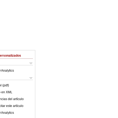
Personalizados
 Analytics
l (pdf)
lo en XML
cias del artículo
tar este artículo
 Analytics