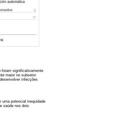
ción automática
cionados
nk
 foram significativamente
nte maior no subsetor
a desenvolver infecções
m uma potencial inequidade
de saúde nos dois