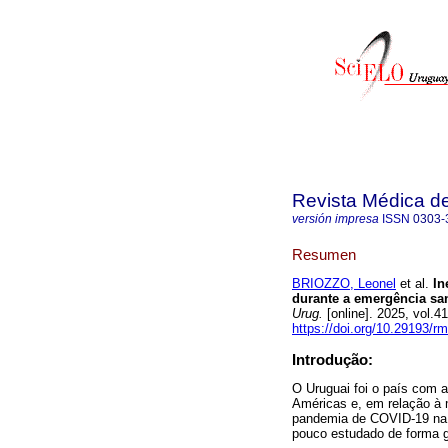
Revista Médica d
versión impresa
ISSN
0303-
Resumen
BRIOZZO, Leonel
et al.
In
durante a emergência sa
Urug.
[online]. 2025, vol.
https://doi.org/10.29193/r
Introdução:
O Uruguai foi o país com 
Américas e, em relação à 
pandemia de COVID-19 na l
pouco estudado de forma g