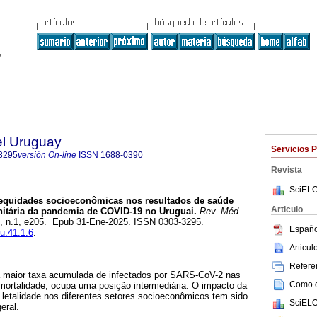
el Uruguay
Servicios 
3295
versión On-line
ISSN
1688-0390
Revista
SciELO
equidades socioeconômicas nos resultados de saúde
Articulo
nitária da pandemia de COVID-19 no Uruguai.
Rev. Méd.
41, n.1, e205. Epub 31-Ene-2025. ISSN 0303-3295.
Españo
mu.41.1.6
.
Articu
Referen
a maior taxa acumulada de infectados por SARS-CoV-2 nas
Como ci
mortalidade, ocupa uma posição intermediária. O impacto da
etalidade nos diferentes setores socioeconômicos tem sido
SciELO
eral.