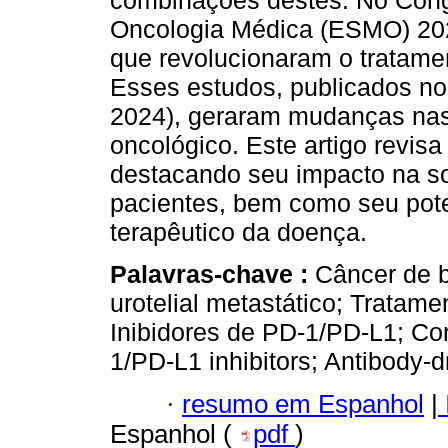
combinações destes. No Cong
Oncologia Médica (ESMO) 202
que revolucionaram o tratamen
Esses estudos, publicados no
2024), geraram mudanças nas 
oncológico. Este artigo revis
destacando seu impacto na so
pacientes, bem como seu poten
terapêutico da doença.
Palavras-chave :
Câncer de b
urotelial metastático; Tratame
Inibidores de PD-1/PD-L1; Co
1/PD-L1 inhibitors; Antibody-
·
resumo em Espanhol
|
Espanhol (
pdf
)