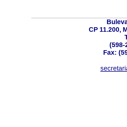
Buleva
CP 11.200, 
(598-
Fax: (59
secreta