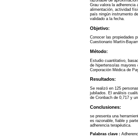
razonable de aproximación
Grau valora la adherencia 
alimentación, actividad fí
país ningún instrumento de
validado a la fecha.
Objetivo:
Conocer las propiedades psi
Cuestionario Martín-Bayarr
Método:
Estudio cuantitativo, basad
de hipertenso/as mayores d
Corporación Médica de Pa
Resultados:
Se realizó en 125 persona
jubilados. El análisis cuali
de Cronbach de 0,717 y un
Conclusiones:
se presenta una herramient
es razonable, fiable y par
adherencia terapéutica.
Palabras clave :
Adherenci