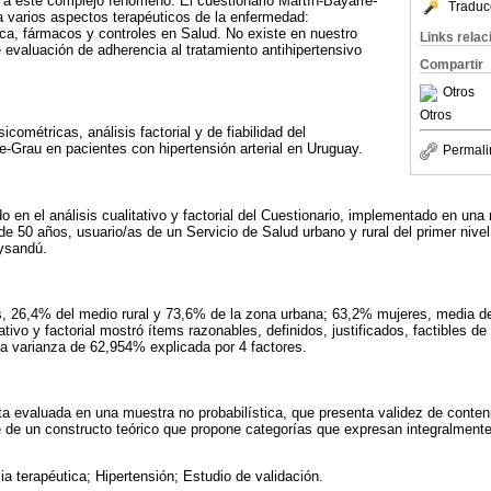
 a este complejo fenómeno. El cuestionario Martín-Bayarre-
Traduc
a varios aspectos terapéuticos de la enfermedad:
sica, fármacos y controles en Salud. No existe en nuestro
Links rela
 evaluación de adherencia al tratamiento antihipertensivo
Compartir
Otros
Otros
cométricas, análisis factorial y de fiabilidad del
e-Grau en pacientes con hipertensión arterial en Uruguay.
Permali
o en el análisis cualitativo y factorial del Cuestionario, implementado en un
e 50 años, usuario/as de un Servicio de Salud urbano y rural del primer nivel
ysandú.
s, 26,4% del medio rural y 73,6% de la zona urbana; 63,2% mujeres, media 
tativo y factorial mostró ítems razonables, definidos, justificados, factibles de
a varianza de 62,954% explicada por 4 factores.
a evaluada en una muestra no probabilística, que presenta validez de conteni
te de un constructo teórico que propone categorías que expresan integralment
a terapéutica; Hipertensión; Estudio de validación.