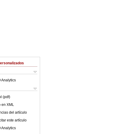
Personalizados
 Analytics
l (pdf)
lo en XML
cias del artículo
tar este artículo
 Analytics