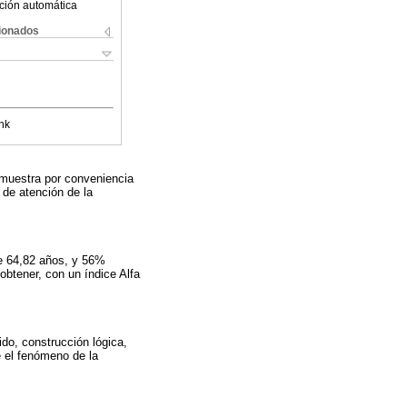
ción automática
cionados
nk
a muestra por conveniencia
 de atención de la
de 64,82 años, y 56%
 obtener, con un índice Alfa
do, construcción lógica,
e el fenómeno de la