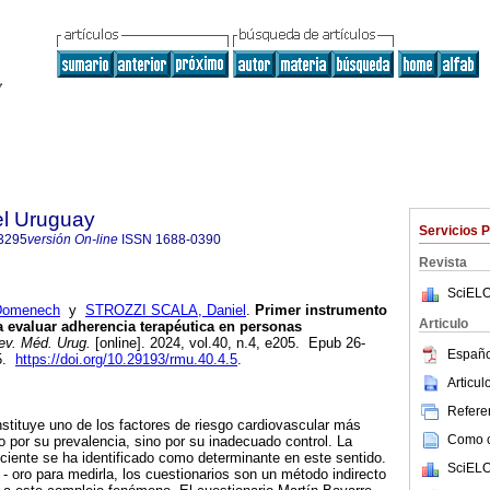
el Uruguay
Servicios 
3295
versión On-line
ISSN
1688-0390
Revista
SciELO
 Domenech
y
STROZZI SCALA, Daniel
.
Primer instrumento
Articulo
 evaluar adherencia terapéutica en personas
v. Méd. Urug.
[online]. 2024, vol.40, n.4, e205. Epub 26-
Españo
95.
https://doi.org/10.29193/rmu.40.4.5
.
Articu
Referen
onstituye uno de los factores de riesgo cardiovascular más
Como ci
o por su prevalencia, sino por su inadecuado control. La
iciente se ha identificado como determinante en este sentido.
SciELO
 - oro para medirla, los cuestionarios son un método indirecto