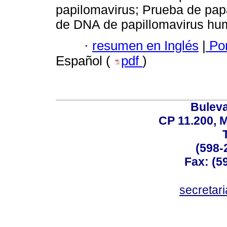
papilomavirus; Prueba de pap
de DNA de papillomavirus hu
·
resumen en Inglés
|
Por
Español (
pdf
)
Buleva
CP 11.200, 
(598-
Fax: (59
secreta