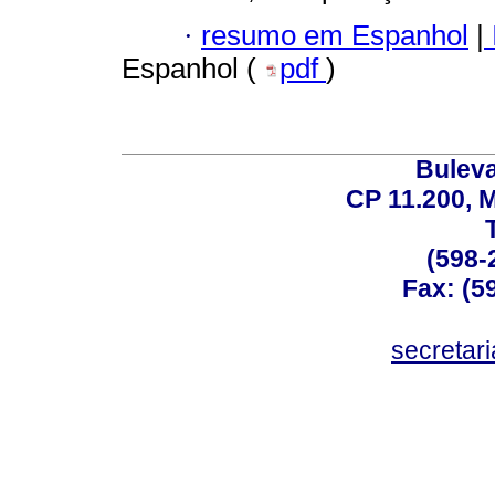
·
resumo em Espanhol
|
Espanhol (
pdf
)
Buleva
CP 11.200, 
(598-
Fax: (59
secreta