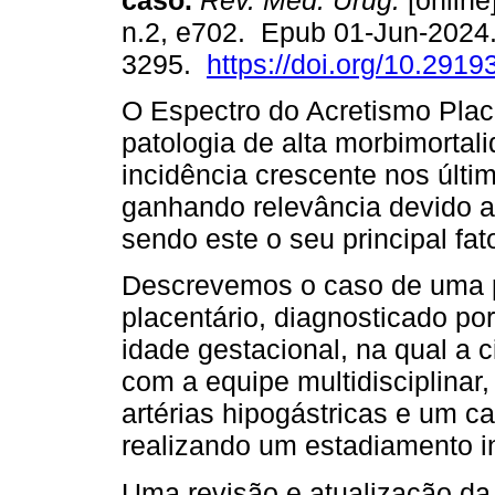
caso.
Rev. Méd. Urug.
[online
n.2, e702. Epub 01-Jun-2024
3295.
https://doi.org/10.2919
O Espectro do Acretismo Plac
patologia de alta morbimortal
incidência crescente nos últi
ganhando relevância devido a
sendo este o seu principal fato
Descrevemos o caso de uma p
placentário, diagnosticado p
idade gestacional, na qual a c
com a equipe multidisciplinar
artérias hipogástricas e um ca
realizando um estadiamento in
Uma revisão e atualização da b