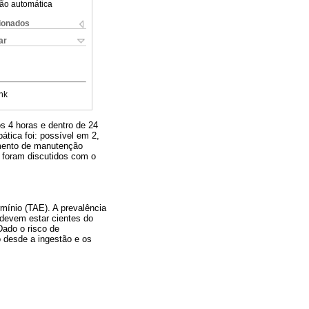
ão automática
cionados
ar
nk
ós 4 horas e dentro de 24
ática foi: possível em 2,
amento de manutenção
 foram discutidos com o
mínio (TAE). A prevalência
 devem estar cientes do
Dado o risco de
o desde a ingestão e os