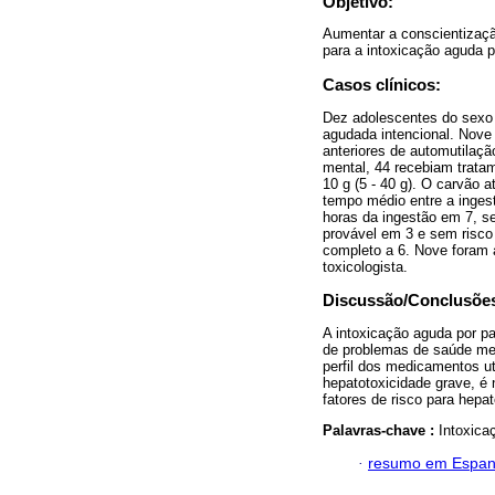
Objetivo:
Aumentar a conscientizaçã
para a intoxicação aguda p
Casos clínicos:
Dez adolescentes do sexo 
agudada intencional. Nove 
anteriores de automutilaç
mental, 44 recebiam trata
10 g (5 - 40 g). O carvão 
tempo médio entre a ingest
horas da ingestão em 7, se
provável em 3 e sem risco
completo a 6. Nove foram
toxicologista.
Discussão/Conclusõe
A intoxicação aguda por p
de problemas de saúde men
perfil dos medicamentos ut
hepatotoxicidade grave, é 
fatores de risco para hepat
Palavras-chave :
Intoxica
·
resumo em Espan