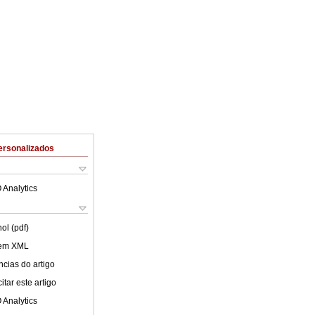
ersonalizados
 Analytics
ol (pdf)
 em XML
cias do artigo
tar este artigo
 Analytics