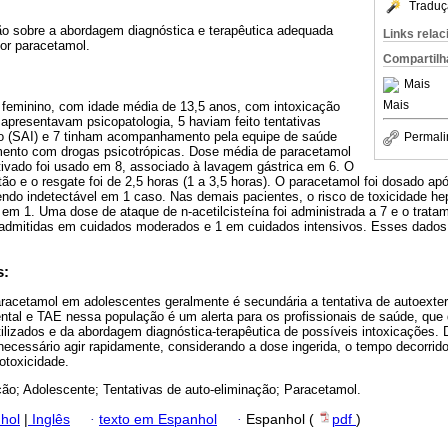
Traduç
o sobre a abordagem diagnóstica e terapêutica adequada
Links rela
or paracetamol.
Compartilh
Mais
Mais
feminino, com idade média de 13,5 anos, com intoxicação
apresentavam psicopatologia, 5 haviam feito tentativas
ão (SAI) e 7 tinham acompanhamento pela equipe de saúde
Permali
mento com drogas psicotrópicas. Dose média de paracetamol
ativado foi usado em 8, associado à lavagem gástrica em 6. O
ão e o resgate foi de 2,5 horas (1 a 3,5 horas). O paracetamol foi dosado ap
ndo indetectável em 1 caso. Nas demais pacientes, o risco de toxicidade hep
 em 1. Uma dose de ataque de n-acetilcisteína foi administrada a 7 e o trat
 admitidas em cuidados moderados e 1 em cuidados intensivos. Esses dados
s:
aracetamol em adolescentes geralmente é secundária a tentativa de autoexter
tal e TAE nessa população é um alerta para os profissionais de saúde, que
ilizados e da abordagem diagnóstica-terapêutica de possíveis intoxicações. 
necessário agir rapidamente, considerando a dose ingerida, o tempo decorrid
otoxicidade.
ção; Adolescente; Tentativas de auto-eliminação; Paracetamol.
hol
|
Inglês
·
texto em Espanhol
·
Espanhol (
pdf
)