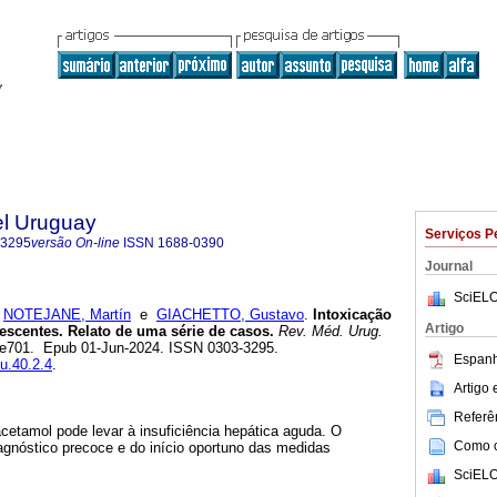
el Uruguay
Serviços P
-3295
versão On-line
ISSN
1688-0390
Journal
SciELO
;
NOTEJANE, Martín
e
GIACHETTO, Gustavo
.
Intoxicação
Artigo
scentes. Relato de uma série de casos.
Rev. Méd. Urug.
.2, e701. Epub 01-Jun-2024. ISSN 0303-3295.
Espanh
mu.40.2.4
.
Artigo
Referên
etamol pode levar à insuficiência hepática aguda. O
Como ci
agnóstico precoce e do início oportuno das medidas
SciELO