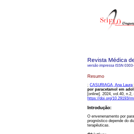
Revista Médica d
versão impressa
ISSN
0303
Resumo
;
CASURIAGA, Ana Laura
por paracetamol em adole
[online]. 2024, vol.40, n
https://doi.org/10.29193/r
Introdução:
O envenenamento por parac
prognóstico depende do di
terapêuticas.