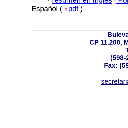
·
resumen en Inglés
|
Por
Español (
pdf
)
Buleva
CP 11.200, 
(598-
Fax: (59
secreta