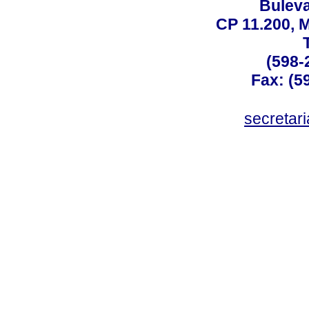
Buleva
CP 11.200, 
(598-
Fax: (59
secreta