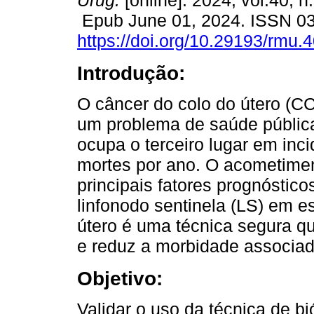
Urug.
[online]. 2024, vol.40, n
Epub June 01, 2024. ISSN 0
https://doi.org/10.29193/rmu.4
Introdução:
O câncer do colo do útero (C
um problema de saúde pública
ocupa o terceiro lugar em in
mortes por ano. O acometimen
principais fatores prognóstico
linfonodo sentinela (LS) em es
útero é uma técnica segura q
e reduz a morbidade associad
Objetivo:
Validar o uso da técnica de bi