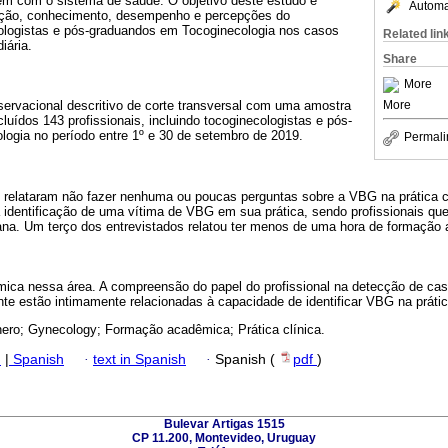
êm com o sistema de saúde. O objetivo deste estudo é
Automat
mação, conhecimento, desempenho e percepções do
ologistas e pós-graduandos em Tocoginecologia nos casos
Related lin
iária.
Share
More
More
servacional descritivo de corte transversal com uma amostra
luídos 143 profissionais, incluindo tocoginecologistas e pós-
ogia no período entre 1º e 30 de setembro de 2019.
Permali
s relataram não fazer nenhuma ou poucas perguntas sobre a VBG na prática c
a identificação de uma vítima de VBG em sua prática, sendo profissionais 
ana. Um terço dos entrevistados relatou ter menos de uma hora de formaçã
ica nessa área. A compreensão do papel do profissional na detecção de ca
 estão intimamente relacionadas à capacidade de identificar VBG na prática 
nero; Gynecology; Formação acadêmica; Prática clínica.
h
|
Spanish
·
text in Spanish
·
Spanish (
pdf
)
Bulevar Artigas 1515
CP 11.200, Montevideo, Uruguay