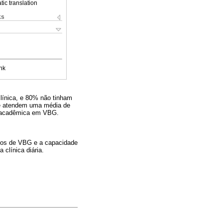
ic translation
ks
nk
línica, e 80% não tinham
que atendem uma média de
o acadêmica em VBG.
sos de VBG e a capacidade
clínica diária.