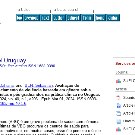
el Uruguay
Services 
5
On-line version
ISSN
1688-0390
Journal
SciELO
Dahiana
and
BEN, Sebastián
.
Avaliação do
Article
ciamento da violência baseada em gênero sob a
istas e pós-graduandos na prática clínica no Uruguai.
Spanis
2024, vol.40, n.1, e206. Epub Mar 01, 2024. ISSN 0303-
9193/rmu.40.1.6
.
Article
Article
How to 
ênero (VBG) é um grave problema de saúde com números
vítimas de VBG procuram os centros de saúde para
SciELO
os motivos e, em muitos casos, esse é o primeiro e único