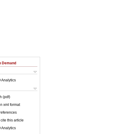
on Demand
 Analytics
h (pdf)
 in xml format
 references
cite this article
 Analytics