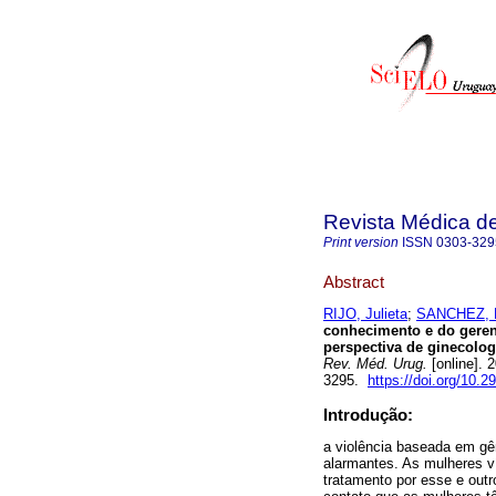
Revista Médica d
Print version
ISSN
0303-329
Abstract
RIJO, Julieta
;
SANCHEZ, 
conhecimento e do geren
perspectiva de ginecolog
Rev. Méd. Urug.
[online]. 
3295.
https://doi.org/10.2
Introdução:
a violência baseada em g
alarmantes. As mulheres 
tratamento por esse e outr