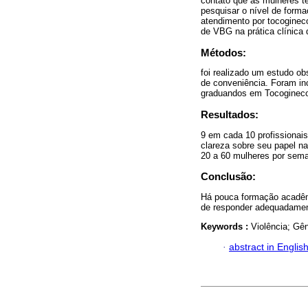
contato que as mulheres t
pesquisar o nível de for
atendimento por tocoginec
de VBG na prática clínica d
Métodos:
foi realizado um estudo ob
de conveniência. Foram inc
graduandos em Tocoginecol
Resultados:
9 em cada 10 profissionai
clareza sobre seu papel n
20 a 60 mulheres por sem
Conclusão:
Há pouca formação acadêm
de responder adequadamente
Keywords :
Violência; Gê
·
abstract in Englis