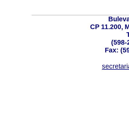
Buleva
CP 11.200, 
(598-
Fax: (59
secreta