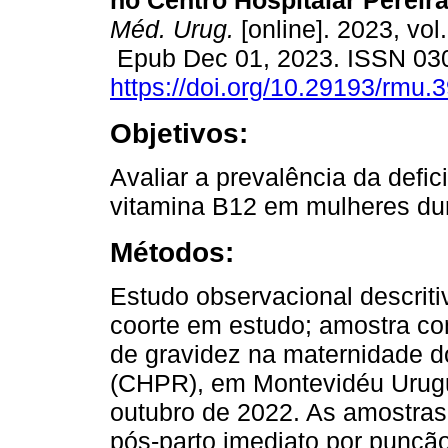
no Centro Hospitalar Pereira
Méd. Urug.
[online]. 2023, vol
Epub Dec 01, 2023. ISSN 03
https://doi.org/10.29193/rmu.3
Objetivos:
Avaliar a prevalência da defic
vitamina B12 em mulheres dur
Métodos:
Estudo observacional descriti
coorte em estudo; amostra co
de gravidez na maternidade do
(CHPR), em Montevidéu Urugu
outubro de 2022. As amostras
pós-parto imediato por punção