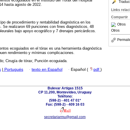
ientos ecoguiados en el Instituto del Tórax del Hospital
Traduc
14 hasta agosto de 2022.
Links rela
Compartir
 tipo de procedimiento y rentabilidad diagnóstica en los
Otros
 Se realizaron 69 punciones con fines diagnósticos, 48
Otros
leurales bajo apoyo ecográfico y 7 drenajes pericárdicos.
Permali
ientos ecoguiados en el tórax es una herramienta diagnóstica
 buen rendimiento y mínimas complicaciones.
do; Cirugía de tórax; Punción ecoguiada.
s
|
Portugués
·
texto en Español
·
Español (
pdf
)
Bulevar Artigas 1515
CP 11.200, Montevideo, Uruguay
Teléfono:
(598-2) - 401 47 01*
Fax: (598-2) - 409 16 03
secretariarmu@gmail.com