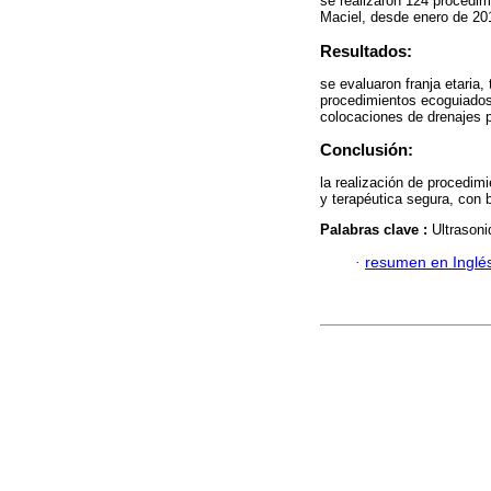
se realizaron 124 procedim
Maciel, desde enero de 20
Resultados:
se evaluaron franja etaria,
procedimientos ecoguiados.
colocaciones de drenajes p
Conclusión:
la realización de procedim
y terapéutica segura, con
Palabras clave :
Ultrasoni
·
resumen en Inglé