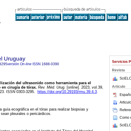
el Uruguay
Servicios 
3295
versión On-line
ISSN
1688-0390
Revista
SciELO
lización del ultrasonido como herramienta para el
Articulo
 en cirugía de tórax.
Rev. Méd. Urug.
[online]. 2023, vol.39,
023. ISSN 0303-3295.
https://doi.org/10.29193/rmu.39.4.3
.
Españo
Articu
la guía ecográfica en el tórax para realizar biopsias y
Referen
 sean pleurales o pericárdicos.
Como ci
SciELO