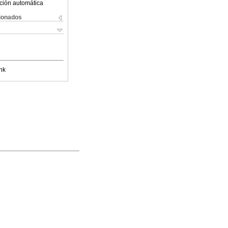
ción automática
cionados
nk