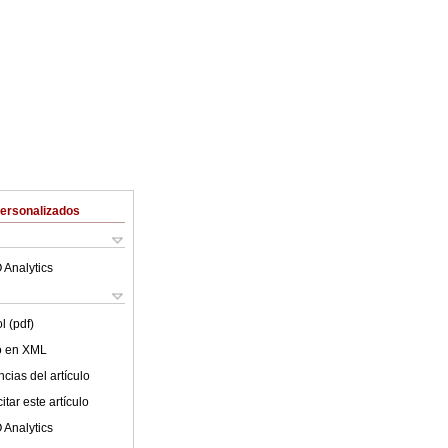
Personalizados
 Analytics
l (pdf)
lo en XML
cias del artículo
tar este artículo
 Analytics