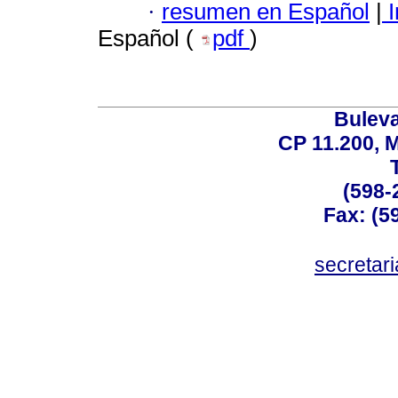
·
resumen en Español
|
I
Español (
pdf
)
Buleva
CP 11.200, 
(598-
Fax: (59
secreta