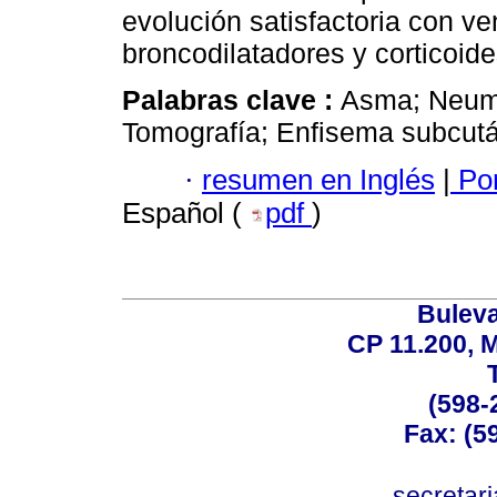
evolución satisfactoria con ve
broncodilatadores y corticoide
Palabras clave :
Asma; Neum
Tomografía; Enfisema subcut
·
resumen en Inglés
|
Por
Español (
pdf
)
Buleva
CP 11.200, 
(598-
Fax: (59
secreta