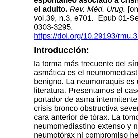
espontáneo asociado a crisi
el adulto.
Rev. Méd. Urug.
[on
vol.39, n.3, e701. Epub 01-S
0303-3295.
https://doi.org/10.29193/rmu.3
Introducción:
la forma más frecuente del sín
asmática es el neumomediasti
benigno. La neumorraquis es 
literatura. Presentamos el cas
portador de asma intermitente,
crisis bronco obstructiva sev
cara anterior de tórax. La tom
neumomediastino extenso y 
neumotórax ni compromiso hem