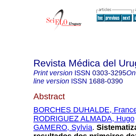
Revista Médica del Ur
Print version
ISSN
0303-3295
On
line version
ISSN
1688-0390
Abstract
BORCHES DUHALDE, Franc
RODRIGUEZ ALMADA, Hugo
GAMERO, Sylvia
.
Sistematiz