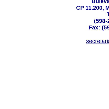
Buleva
CP 11.200, 
(598-
Fax: (59
secreta