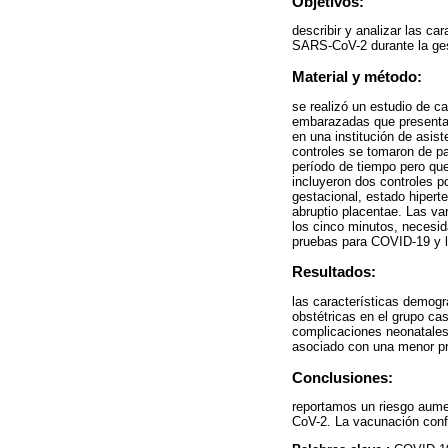
Objetivos:
describir y analizar las ca
SARS-CoV-2 durante la gest
Material y método:
se realizó un estudio de c
embarazadas que presentar
en una institución de asist
controles se tomaron de p
período de tiempo pero qu
incluyeron dos controles p
gestacional, estado hiperte
abruptio placentae. Las va
los cinco minutos, necesid
pruebas para COVID-19 y la
Resultados:
las características demog
obstétricas en el grupo ca
complicaciones neonatales 
asociado con una menor pr
Conclusiones:
reportamos un riesgo aume
CoV-2. La vacunación confi