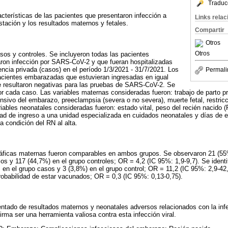
Traduc
racterísticas de las pacientes que presentaron infección a
Links rela
ación y los resultados maternos y fetales.
Compartir
Otros
Otros
asos y controles. Se incluyeron todas las pacientes
on infección por SARS-CoV-2 y que fueran hospitalizadas
encia privada (casos) en el período 1/3/2021 - 31/7/2021. Los
Permali
acientes embarazadas que estuvieran ingresadas en igual
e resultaron negativas para las pruebas de SARS-CoV-2. Se
or cada caso. Las variables maternas consideradas fueron: trabajo de parto p
nsivo del embarazo, preeclampsia (severa o no severa), muerte fetal, restricci
riables neonatales consideradas fueron: estado vital, peso del recién nacido (
ad de ingreso a una unidad especializada en cuidados neonatales y días de es
 condición del RN al alta.
ráficas maternas fueron comparables en ambos grupos. Se observaron 21 (5
sos y 117 (44,7%) en el grupo controles; OR = 4,2 (IC 95%: 1,9-9,7). Se ident
en el grupo casos y 3 (3,8%) en el grupo control; OR = 11,2 (IC 95%: 2,9-42
obabilidad de estar vacunados; OR = 0,3 (IC 95%: 0,13-0,75).
ntado de resultados maternos y neonatales adversos relacionados con la inf
rma ser una herramienta valiosa contra esta infección viral.