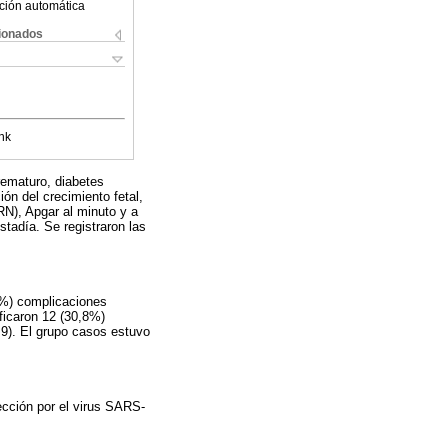
ción automática
cionados
nk
rematuro, diabetes
ón del crecimiento fetal,
RN), Apgar al minuto y a
tadía. Se registraron las
5%) complicaciones
ificaron 12 (30,8%)
,9). El grupo casos estuvo
ección por el virus SARS-