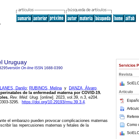
el Uruguay
Servicios 
3295
versión On-line
ISSN
1688-0390
Revista
SciELO
ANES, Danilo
;
RUBINOS, Melina
y
DANZA, Álvaro
.
Articulo
 perinatales de la enfermedad materna por COVID-19.
oles.
Rev. Méd. Urug.
[online]. 2023, vol.39, n.3, e204.
Españo
 0303-3295.
https://doi.org/10.29193/rmu.39.3.4
.
Articu
Referen
urante el embarazo pueden provocar complicaciones maternas
Como ci
scribir las repercusiones maternas y fetales de la
SciELO