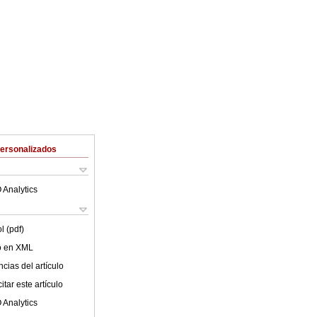
Personalizados
 Analytics
l (pdf)
lo en XML
cias del artículo
tar este artículo
 Analytics