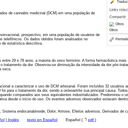
Traduc
Links rela
ivados de cannabis medicinal (DCM) em uma população de
Compartir
Otros
Otros
bservacional, prospectivo, em uma população de usuários de
s telefônicos. Os dados obtidos foram analisados ​​no
Permali
de estatística descritiva.
s entre 29 e 78 anos, a maioria do sexo feminino. A forma farmacêutica mais ut
a o tratamento da dor. Observou-se diminuição da intensidade da dor pós-trata
a seca.
acional a caracterizar o uso de DCM artesanal. Foram incluídos 32 usuários 
 foi para o tratamento da dor, sendo a osteoartrite sua principal causa. Todo
quando comparados aos seus equivalentes industrializados. Predominou o u
iva desde o início do uso. Os eventos adversos observados estavam dentro
; Sistema endocanabinoide; Dolor; Artrose; Efeitos adversos; Derivados de c
ñol
|
Inglés
·
texto en Español
·
Español (
pdf
)