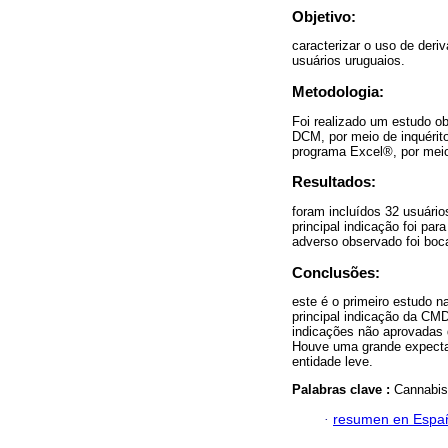
Objetivo:
caracterizar o uso de der
usuários uruguaios.
Metodologia:
Foi realizado um estudo o
DCM, por meio de inquérito
programa Excel®, por meio 
Resultados:
foram incluídos 32 usuário
principal indicação foi par
adverso observado foi boc
Conclusões:
este é o primeiro estudo n
principal indicação da CMD
indicações não aprovadas 
Houve uma grande expectat
entidade leve.
Palabras clave :
Cannabis
·
resumen en Espa