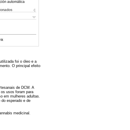
ción automática
cionados
nk
ilizada foi o óleo e a
mento. O principal efeito
artesanais de DCM. A
s os usos foram para
so em mulheres adultas.
 do esperado e de
annabis medicinal.