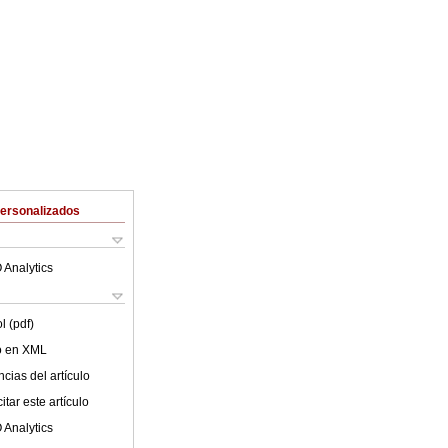
Personalizados
 Analytics
l (pdf)
lo en XML
cias del artículo
tar este artículo
 Analytics