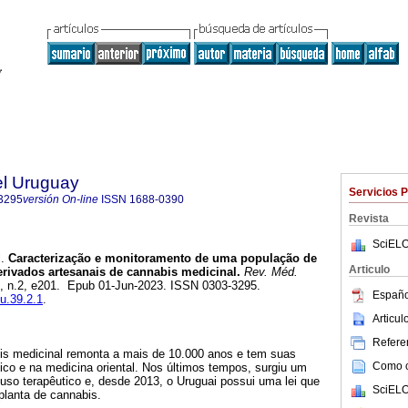
el Uruguay
Servicios 
3295
versión On-line
ISSN
1688-0390
Revista
SciELO
.
Caracterização e monitoramento de uma população de
Articulo
rivados artesanais de cannabis medicinal.
Rev. Méd.
39, n.2, e201. Epub 01-Jun-2023. ISSN 0303-3295.
Españo
mu.39.2.1
.
Articu
Referen
is medicinal remonta a mais de 10.000 anos e tem suas
Como ci
tico e na medicina oriental. Nos últimos tempos, surgiu um
uso terapêutico e, desde 2013, o Uruguai possui uma lei que
SciELO
planta de cannabis.