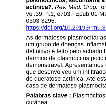
plasmocíticos, secundária a
actínica?.
Rev. Méd. Urug.
[on
vol.39, n.1, e703. Epub 01-M
0303-3295.
https://doi.org/10.29193/rmu.
As dermatoses plasmocitárias
um grupo de doenças inflamató
definitivo é feito pelo achado 
dérmico de plasmócitos polic
demonstrável. Apresentamos 
que desenvolveu um infiltrado
de queratose actínica. Até est
caso de dermatose plasmocitár
Palabras clave :
Plasmócitos;
cutânea.