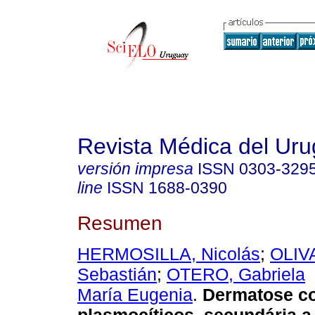
Revista Médica del Ur
versión impresa
ISSN
0303-329
line
ISSN
1688-0390
Resumen
HERMOSILLA, Nicolás
;
OLIV
Sebastián
;
OTERO, Gabriela
María Eugenia
.
Dermatose com