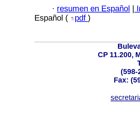
·
resumen en Español
|
I
Español (
pdf
)
Buleva
CP 11.200, 
(598-
Fax: (59
secreta