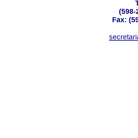
(598-
Fax: (59
secreta