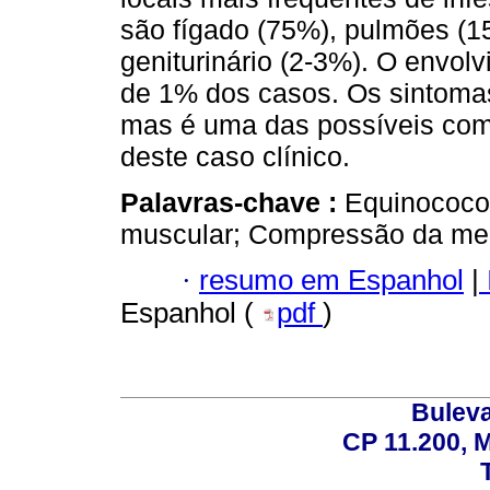
são fígado (75%), pulmões (15
geniturinário (2-3%). O envo
de 1% dos casos. Os sintom
mas é uma das possíveis com
deste caso clínico.
Palavras-chave :
Equinococos
muscular; Compressão da med
·
resumo em Espanhol
|
Espanhol (
pdf
)
Buleva
CP 11.200, 