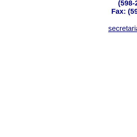
(598-
Fax: (59
secreta