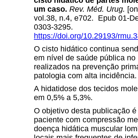
cisto hidático de partes mol
um caso.
Rev. Méd. Urug.
[on
vol.38, n.4, e702. Epub 01-D
0303-3295.
https://doi.org/10.29193/rmu.
O cisto hidático continua se
em nível de saúde pública n
realizados na prevenção prim
patologia com alta incidência.
A hidatidose dos tecidos mole
em 0,5% a 5,3%.
O objetivo desta publicação é
paciente com compressão med
doença hidática muscular lom
locais mais frequentes de inf