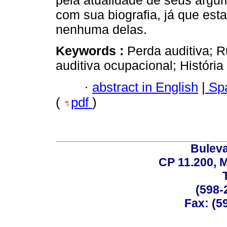
pela atualidade de seus argu
com sua biografia, já que es
nenhuma delas.
Keywords :
Perda auditiva; 
auditiva ocupacional; Históri
·
abstract in English
|
Spa
(
pdf
)
Buleva
CP 11.200, 
(598-
Fax: (59