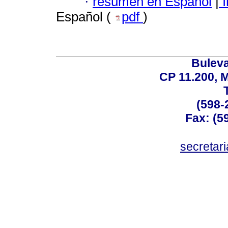
·
resumen en Español
|
I
Español (
pdf
)
Buleva
CP 11.200, 
(598-
Fax: (59
secreta