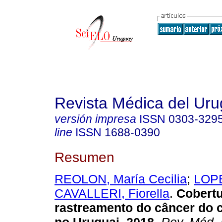
Revista Médica del Ur
versión impresa
ISSN
0303-329
line
ISSN
1688-0390
Resumen
REOLON, María Cecilia
;
LOPE
CAVALLERI, Fiorella
.
Cobertu
rastreamento do câncer do c