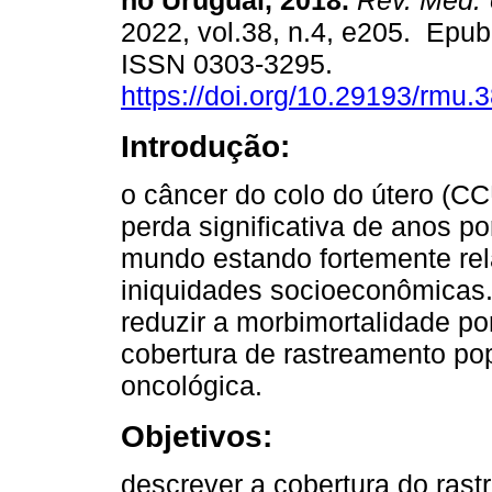
no Uruguai, 2018.
Rev. Méd. 
2022, vol.38, n.4, e205. Epub
ISSN 0303-3295.
https://doi.org/10.29193/rmu.3
Introdução:
o câncer do colo do útero (C
perda significativa de anos p
mundo estando fortemente rela
iniquidades socioeconômicas.
reduzir a morbimortalidade p
cobertura de rastreamento pop
oncológica.
Objetivos:
descrever a cobertura do ra