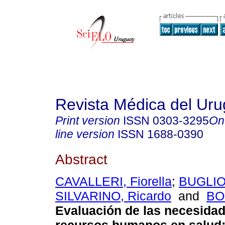
Revista Médica del Ur
Print version
ISSN
0303-3295
On
line version
ISSN
1688-0390
Abstract
CAVALLERI, Fiorella
;
BUGLIOL
SILVARINO, Ricardo
and
BO
Evaluación de las necesida