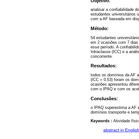
Objetivo:
analisar a confiabilidade 
estudantes universitários 
com a AF baseada em disp
Método:
54 estudantes universitár
em 2 ocasiões com 7 dias 
esse período. A confiabilid
Intraclasse (ICC) e a análi
concorrente.
Resultados:
todos os domínios da AF ap
(ICC = 0,53) foram os dom
ocasiões apresentou difer
com o IPAQ e com os acele
Conclusões:
o IPAQ superestima a AF em
domínios transporte e tem
Keywords :
Atividade físi
·
abstract in Englis