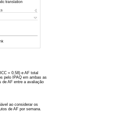
ic translation
ks
nk
ICC = 0,58) e AF total
ados pelo IPAQ em ambas as
s de AF entre a avaliação
iável ao considerar os
nutos de AF por semana.