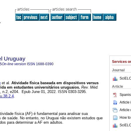
el Uruguay
Services 
5
On-line version
ISSN
1688-0390
Journal
SciELO
e
et al.
Atividade física baseada em dispositivos versus
Article
erida em estudantes universitários uruguaios.
Rev. Méd.
38, n.2, e204. Epub June 01, 2022. ISSN 0303-3295.
Spanis
mu.38.2.4
.
Article
Article
ividade física (AF) é fundamental para analisar sua
How to 
 de saúde. No entanto, no Uruguai não existem estudos que
os para determinar a AF em adultos.
SciELO