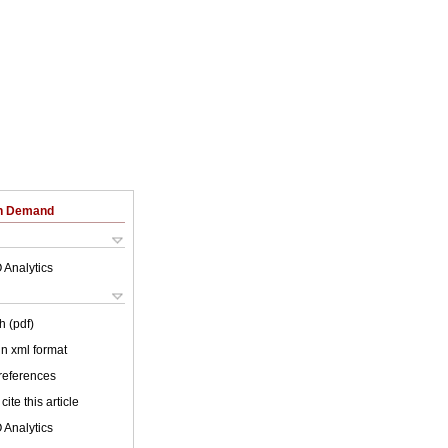
on Demand
 Analytics
h (pdf)
 in xml format
 references
cite this article
 Analytics