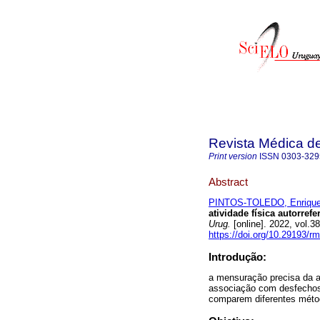
Revista Médica d
Print version
ISSN
0303-329
Abstract
PINTOS-TOLEDO, Enriqu
atividade física autorref
Urug.
[online]. 2022, vol.
https://doi.org/10.29193/r
Introdução:
a mensuração precisa da at
associação com desfechos
comparem diferentes métod