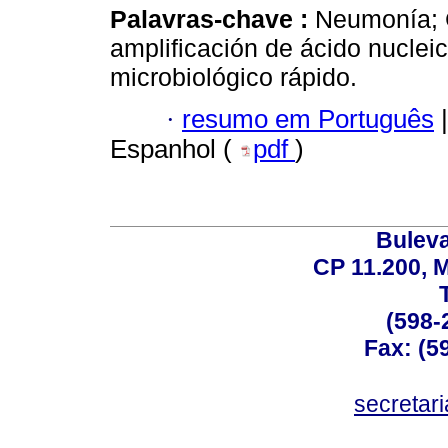
Palavras-chave :
Neumonía; C
amplificación de ácido nuclei
microbiológico rápido.
·
resumo em Português
|
Espanhol (
pdf
)
Buleva
CP 11.200, 
(598-
Fax: (59
secreta