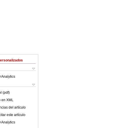
Personalizados
 Analytics
l (pdf)
lo en XML
cias del artículo
tar este artículo
 Analytics