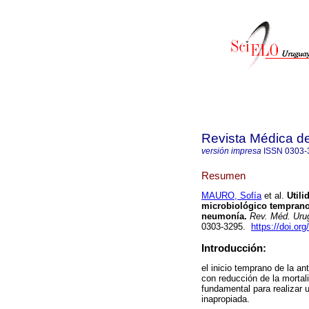
Revista Médica d
versión impresa
ISSN
0303-
Resumen
MAURO, Sofía
et al.
Utili
microbiológico temprano 
neumonía.
Rev. Méd. Uru
0303-3295.
https://doi.or
Introducción:
el inicio temprano de la a
con reducción de la mortal
fundamental para realizar un
inapropiada.