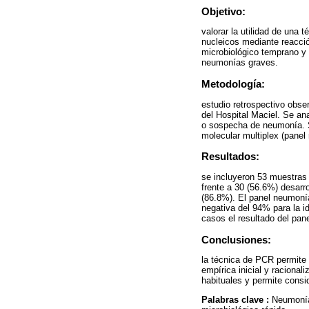
Objetivo:
valorar la utilidad de una 
nucleicos mediante reacci
microbiológico temprano y 
neumonías graves.
Metodología:
estudio retrospectivo obse
del Hospital Maciel. Se an
o sospecha de neumonía. S
molecular multiplex (panel
Resultados:
se incluyeron 53 muestras
frente a 30 (56.6%) desarro
(86.8%). El panel neumoní
negativa del 94% para la i
casos el resultado del pan
Conclusiones:
la técnica de PCR permite
empírica inicial y racional
habituales y permite consid
Palabras clave :
Neumonía;