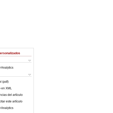
Personalizados
 Analytics
l (pdf)
lo en XML
cias del artículo
tar este artículo
 Analytics