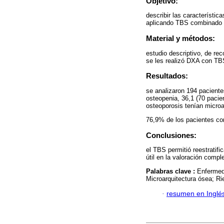
Objetivo:
describir las característic
aplicando TBS combinado c
Material y métodos:
estudio descriptivo, de rec
se les realizó DXA con TBS
Resultados:
se analizaron 194 pacient
osteopenia, 36,1 (70 pacie
osteoporosis tenían microa
76,9% de los pacientes con
Conclusiones:
el TBS permitió reestratif
útil en la valoración compl
Palabras clave :
Enfermed
Microarquitectura ósea; Ri
·
resumen en Inglé