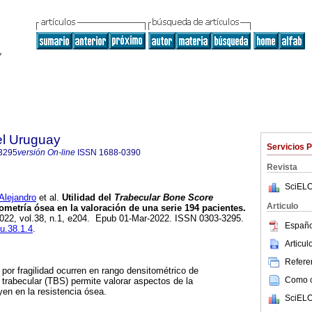
el Uruguay
Servicios 
3295
versión On-line
ISSN
1688-0390
Revista
SciELO
ejandro
et al.
Utilidad del
Trabecular Bone Score
Articulo
metría ósea en la valoración de una serie 194 pacientes.
2022, vol.38, n.1, e204. Epub 01-Mar-2022. ISSN 0303-3295.
Españo
mu.38.1.4
.
Articu
Referen
 por fragilidad ocurren en rango densitométrico de
Como ci
 trabecular (TBS) permite valorar aspectos de la
yen en la resistencia ósea.
SciELO