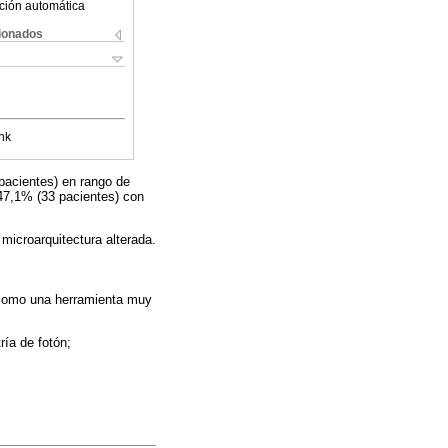
ción automática
cionados
nk
pacientes) en rango de
 47,1% (33 pacientes) con
microarquitectura alterada.
e como una herramienta muy
ía de fotón;