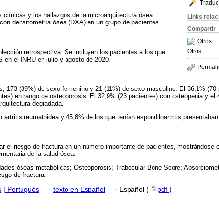
Traduc
as clínicas y los hallazgos de la microarquitectura ósea
Links rela
on densitometría ósea (DXA) en un grupo de pacientes.
Compartir
Otros
Otros
olección retrospectiva. Se incluyen los pacientes a los que
 en el INRU en julio y agosto de 2020.
Permali
es, 173 (89%) de sexo femenino y 21 (11%) de sexo masculino. El 36,1% (70 
ntes) en rango de osteoporosis. El 32,9% (23 pacientes) con osteopenia y el
rquitectura degradada.
 artritis reumatoidea y 45,8% de los que tenían espondiloartritis presentaban 
icar el riesgo de fractura en un número importante de pacientes, mostrándos
ementaria de la salud ósea.
ades óseas metabólicas; Osteoporosis; Trabecular Bone Score; Absorciometr
esgo de fractura.
s
|
Portugués
·
texto en Español
·
Español (
pdf
)