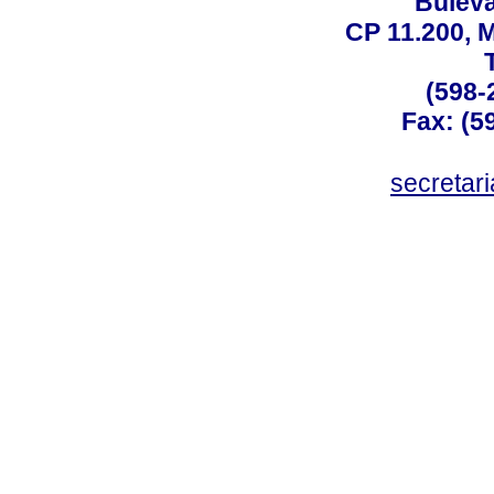
Buleva
CP 11.200, 
(598-
Fax: (59
secreta