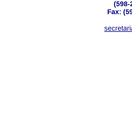
(598-
Fax: (59
secreta