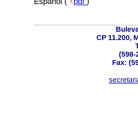
Español (
pdf
)
Buleva
CP 11.200, 
(598-
Fax: (59
secreta