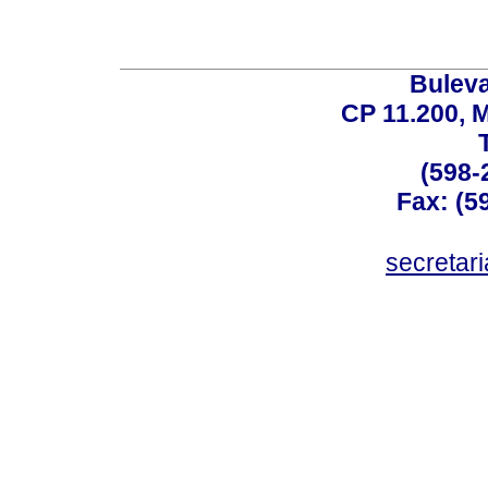
Buleva
CP 11.200, 
(598-
Fax: (59
secreta