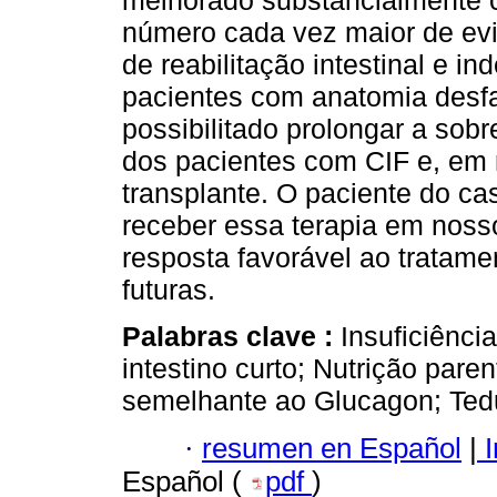
melhorado substancialmente
número cada vez maior de evi
de reabilitação intestinal e
pacientes com anatomia desfa
possibilitado prolongar a sob
dos pacientes com CIF e, em 
transplante. O paciente do ca
receber essa terapia em nosso
resposta favorável ao tratame
futuras.
Palabras clave :
Insuficiênci
intestino curto; Nutrição paren
semelhante ao Glucagon; Tedu
·
resumen en Español
|
I
Español (
pdf
)