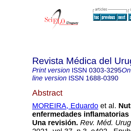
Revista Médica del Ur
Print version
ISSN
0303-3295
On
line version
ISSN
1688-0390
Abstract
MOREIRA, Eduardo
et al.
Nutr
enfermedades inflamatorias d
Una revisión.
Rev. Méd. Urug