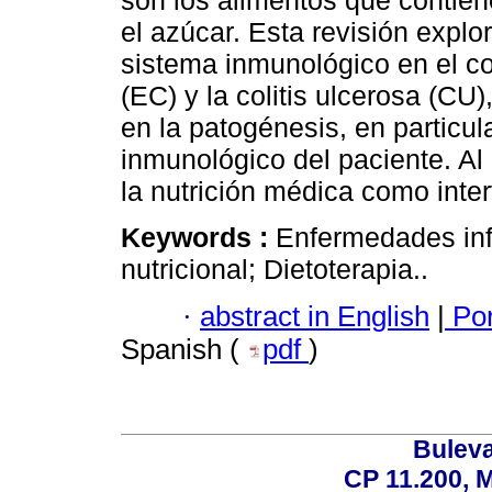
son los alimentos que contiene
el azúcar. Esta revisión explor
sistema inmunológico en el c
(EC) y la colitis ulcerosa (CU)
en la patogénesis, en particul
inmunológico del paciente. Al
la nutrición médica como inte
Keywords :
Enfermedades infl
nutricional; Dietoterapia..
·
abstract in English
|
Por
Spanish (
pdf
)
Buleva
CP 11.200, 