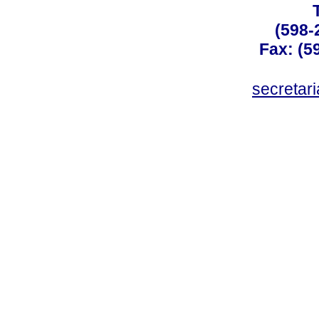
(598-
Fax: (59
secreta