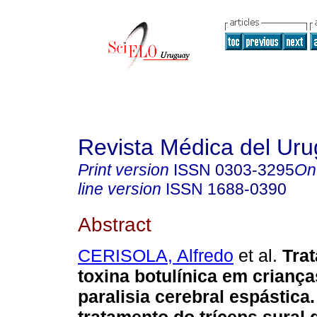
Revista Médica del Ur
Print version
ISSN
0303-3295
On
line version
ISSN
1688-0390
Abstract
CERISOLA, Alfredo
et al.
Tra
toxina botulínica em crianç
paralisia cerebral espástica