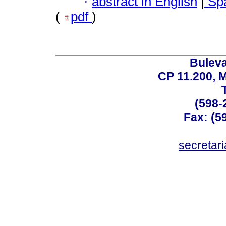
·
abstract in English
|
Spa
(
pdf
)
Buleva
CP 11.200, 
(598-
Fax: (59
secreta