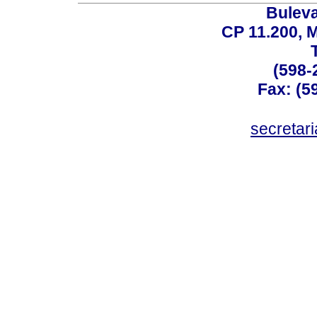
Buleva
CP 11.200, 
(598-
Fax: (59
secreta