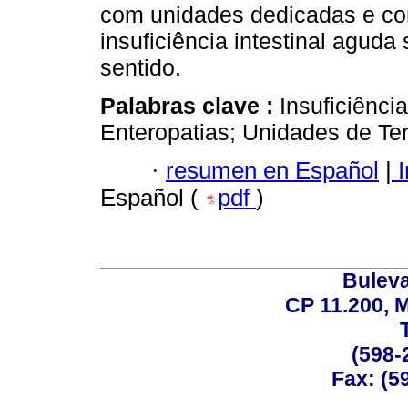
com unidades dedicadas e co
insuficiência intestinal agud
sentido.
Palabras clave :
Insuficiência
Enteropatias; Unidades de Ter
·
resumen en Español
|
I
Español (
pdf
)
Buleva
CP 11.200, 
(598-
Fax: (59