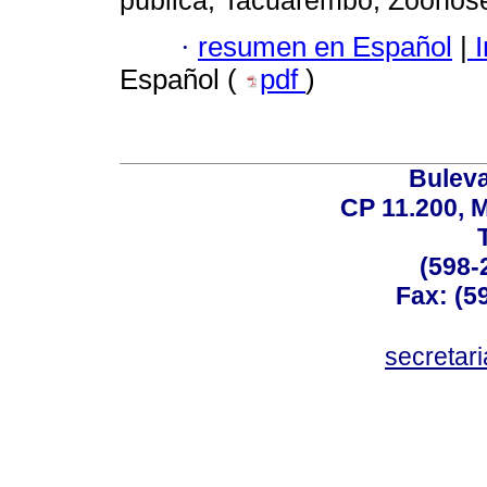
pública; Tacuarembó; Zoonos
·
resumen en Español
|
I
Español (
pdf
)
Buleva
CP 11.200, 
(598-
Fax: (59
secreta