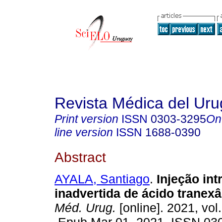
Revista Médica del Ur
Print version
ISSN
0303-3295
On
line version
ISSN
1688-0390
Abstract
AYALA, Santiago
.
Injeção int
inadvertida de ácido tranex
Méd. Urug.
[online]. 2021, vol