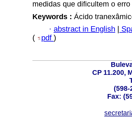
medidas que dificultem o err
Keywords :
Ácido tranexâmico
·
abstract in English
|
Spa
(
pdf
)
Buleva
CP 11.200, 
(598-
Fax: (59
secreta