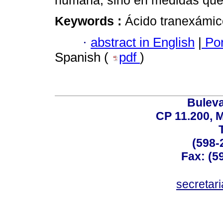
humana, sino en medidas que d
Keywords :
Ácido tranexámico
·
abstract in English
|
Por
Spanish (
pdf
)
Buleva
CP 11.200, 
(598-
Fax: (59
secreta