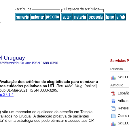
el Uruguay
Servicios 
3295
versión On-line
ISSN
1688-0390
Revista
SciELO
Avaliação dos critérios de elegibilidade para otimizar a
Articulo
os cuidados paliativos na UTI.
Rev. Méd. Urug.
[online].
 Epub 01-Mar-2021. ISSN 0303-3295.
Españo
mu.37.1.4
.
Articu
Referen
P) são um marcador de qualidade da atenção em Terapia
Como ci
aliados no Uruguai. A detecção proativa de pacientes
ta” é uma estratégia que pode otimizar o acesso aos CP.
SciELO