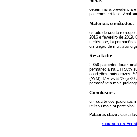
Metas:
determinar a prevalência e 
pacientes críticos. Analis
Materiais e métodos:
estudo de coorte retrospec
2016 e fevereiro de 2019. 
metástase, b) permanência
disfunção de múltiplos ór
Resultados:
2.850 pacientes foram anal
permanecia na UTI 50% sup
condições mais graves, SA
(AVM) 87% vs 55% (p <0,0
permanência mais prolongad
Conclusões:
um quarto dos pacientes in
utilizou mais suporte vital.
Palabras clave :
Cuidados 
·
resumen en Espa