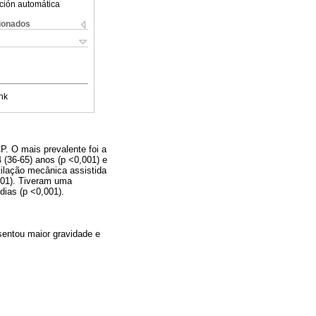
ción automática
cionados
nk
P. O mais prevalente foi a
(36-65) anos (p <0,001) e
ilação mecânica assistida
001). Tiveram uma
dias (p <0,001).
sentou maior gravidade e