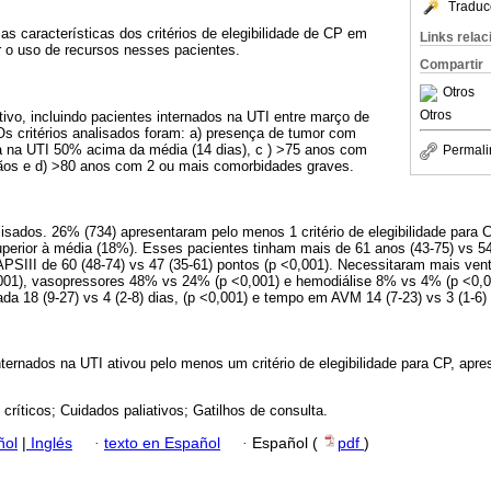
Traduc
as características dos critérios de elegibilidade de CP em
Links rela
ar o uso de recursos nesses pacientes.
Compartir
Otros
Otros
tivo, incluindo pacientes internados na UTI entre março de
Os critérios analisados foram: a) presença de tumor com
 na UTI 50% acima da média (14 dias), c ) >75 anos com
Permali
gãos e d) >80 anos com 2 ou mais comorbidades graves.
isados. 26% (734) apresentaram pelo menos 1 critério de elegibilidade para C
erior à média (18%). Esses pacientes tinham mais de 61 anos (43-75) vs 54 
PSIII de 60 (48-74) vs 47 (35-61) pontos (p <0,001). Necessitaram mais vent
01), vasopressores 48% vs 24% (p <0,001) e hemodiálise 8% vs 4% (p <0,
a 18 (9-27) vs 4 (2-8) dias, (p <0,001) e tempo em AVM 14 (7-23) vs 3 (1-6) 
ternados na UTI ativou pelo menos um critério de elegibilidade para CP, apre
críticos; Cuidados paliativos; Gatilhos de consulta.
ñol
|
Inglés
·
texto en Español
·
Español (
pdf
)