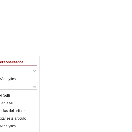
Personalizados
 Analytics
l (pdf)
lo en XML
cias del artículo
tar este artículo
 Analytics