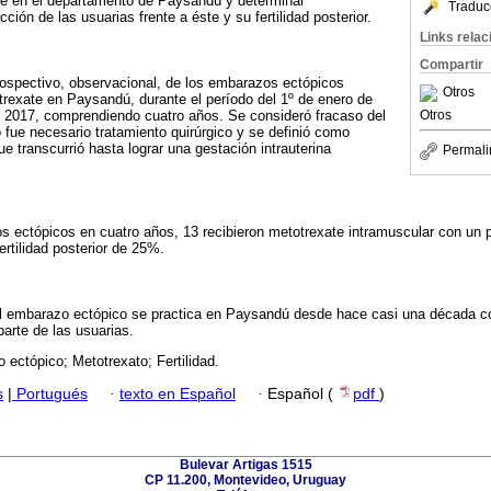
te en el departamento de Paysandú y determinar
Traduc
ción de las usuarias frente a éste y su fertilidad posterior.
Links rela
Compartir
rospectivo, observacional, de los embarazos ectópicos
Otros
trexate en Paysandú, durante el período del 1º de enero de
Otros
e 2017, comprendiendo cuatro años. Se consideró fracaso del
fue necesario tratamiento quirúrgico y se definió como
que transcurrió hasta lograr una gestación intrauterina
Permali
s ectópicos en cuatro años, 13 recibieron metotrexate intramuscular con un p
rtilidad posterior de 25%.
el embarazo ectópico se practica en Paysandú desde hace casi una década c
arte de las usuarias.
ectópico; Metotrexato; Fertilidad.
s
|
Portugués
·
texto en Español
·
Español (
pdf
)
Bulevar Artigas 1515
CP 11.200, Montevideo, Uruguay