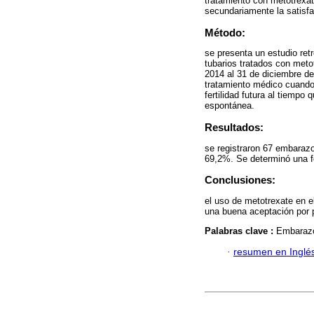
tratamiento con metotrexa
secundariamente la satisfac
Método:
se presenta un estudio ret
tubarios tratados con meto
2014 al 31 de diciembre d
tratamiento médico cuando 
fertilidad futura al tiempo 
espontánea.
Resultados:
se registraron 67 embarazo
69,2%. Se determinó una fe
Conclusiones:
el uso de metotrexate en 
una buena aceptación por p
Palabras clave :
Embarazo 
·
resumen en Inglé