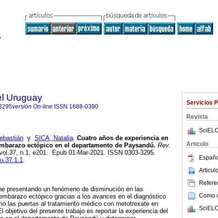
el Uruguay
Servicios 
3295
versión On-line
ISSN
1688-0390
Revista
SciELO
ebastián
y
SICA, Natalia
.
Cuatro años de experiencia en
Articulo
embarazo ectópico en el departamento de Paysandú.
Rev.
 vol.37, n.1, e201. Epub 01-Mar-2021. ISSN 0303-3295.
Españo
mu.37.1.1
.
Articu
Referen
ene presentando un fenómeno de disminución en las
Como ci
embarazo ectópico gracias a los avances en el diagnóstico
rió las puertas al tratamiento médico con metotrexate en
SciELO
 objetivo del presente trabajo es reportar la experiencia del