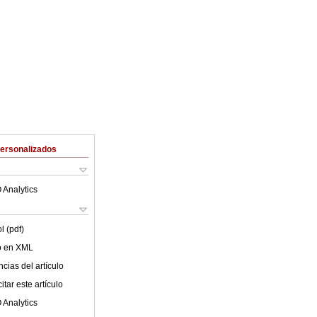
Personalizados
 Analytics
l (pdf)
lo en XML
cias del artículo
tar este artículo
 Analytics