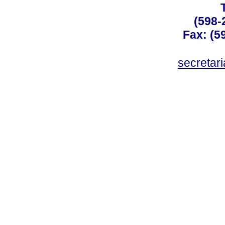
(598-
Fax: (59
secreta