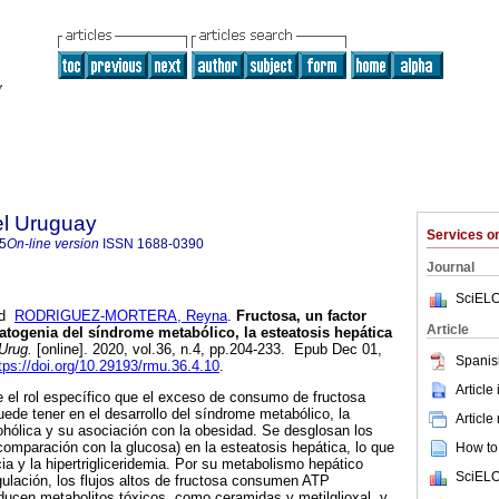
el Uruguay
Services 
5
On-line version
ISSN
1688-0390
Journal
SciELO
nd
RODRIGUEZ-MORTERA, Reyna
.
Fructosa, un factor
Article
patogenia del síndrome metabólico, la esteatosis hepática
Urug.
[online]. 2020, vol.36, n.4, pp.204-233. Epub Dec 01,
Spanis
tps://doi.org/10.29193/rmu.36.4.10
.
Article
 el rol específico que el exceso de consumo de fructosa
uede tener en el desarrollo del síndrome metabólico, la
Article
ohólica y su asociación con la obesidad. Se desglosan los
 comparación con la glucosa) en la esteatosis hepática, lo que
How to 
cia y la hipertrigliceridemia. Por su metabolismo hepático
SciELO
egulación, los flujos altos de fructosa consumen ATP
ducen metabolitos tóxicos, como ceramidas y metilglioxal, y