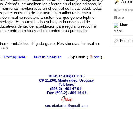
Automat
dos. Además, se analizan los efectos en el tejido adiposo, la
as hormonas involucradas en el control de la saciedad, todas
Related lin
s por el consumo de fructosa. La insulino-resistencia
a con insulino-resistencia sistémica, que genera leptino-
Share
hiperfagia. Estos resultados subrayan la necesidad de
More
ducativas dentro de la población para regular o reducir el
cialmente en niños y adolescentes, sus principales
More
Permali
rome metabólico; Hígado graso; Resistencia a la insulina;
novo.
h
|
Portuguese
·
text in Spanish
·
Spanish (
pdf
)
Bulevar Artigas 1515
CP 11.200, Montevideo, Uruguay
Teléfono:
(598-2) - 401 47 01*
Fax: (598-2) - 409 16 03
secretariarmu@gmail.com