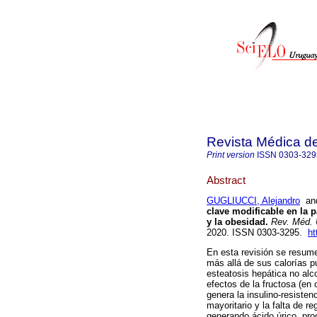
Revista Médica d
Print version
ISSN
0303-329
Abstract
GUGLIUCCI, Alejandro
a
clave modificable en la 
y la obesidad.
Rev. Méd. 
2020. ISSN 0303-3295.
ht
En esta revisión se resume
más allá de sus calorías p
esteatosis hepática no alc
efectos de la fructosa (en
genera la insulino-resisten
mayoritario y la falta de r
generando ácido úrico, pro