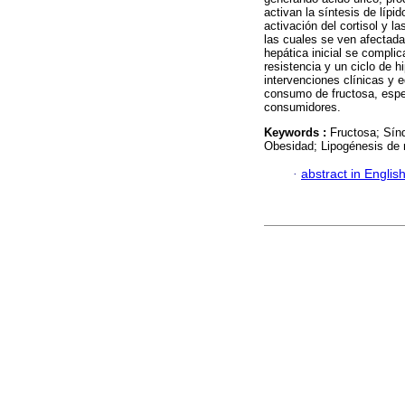
activan la síntesis de lípi
activación del cortisol y l
las cuales se ven afectada
hepática inicial se complic
resistencia y un ciclo de 
intervenciones clínicas y e
consumo de fructosa, espe
consumidores.
Keywords :
Fructosa; Sínd
Obesidad; Lipogénesis de 
·
abstract in Englis