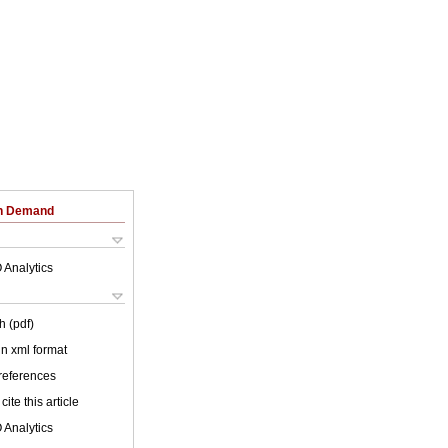
on Demand
 Analytics
h (pdf)
 in xml format
 references
cite this article
 Analytics