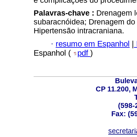
e complicações do procedime
Palavras-chave :
Drenagem l
subaracnóidea; Drenagem do l
Hipertensão intracraniana.
·
resumo em Espanhol
|
Espanhol (
pdf
)
Buleva
CP 11.200, 
(598-
Fax: (59
secreta