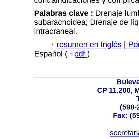
contraindicaciones y complica
Palabras clave :
Drenaje lum
subaracnoidea; Drenaje de líq
intracraneal.
·
resumen en Inglés
|
Por
Español (
pdf
)
Buleva
CP 11.200, 
(598-
Fax: (59
secreta