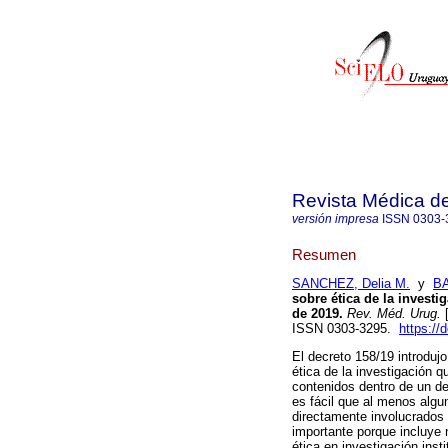
Revista Médica d
versión impresa
ISSN
0303-
Resumen
SANCHEZ, Delia M.
y
BA
sobre ética de la invest
de 2019.
Rev. Méd. Urug.
[
ISSN 0303-3295.
https://
El decreto 158/19 introduj
ética de la investigación 
contenidos dentro de un de
es fácil que al menos algu
directamente involucrados
importante porque incluye 
ética en investigación inst