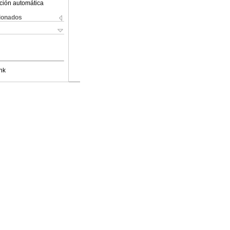
ción automática
cionados
nk