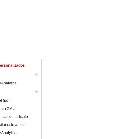
Personalizados
 Analytics
l (pdf)
lo en XML
cias del artículo
tar este artículo
 Analytics