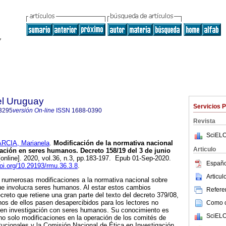
el Uruguay
Servicios 
3295
versión On-line
ISSN
1688-0390
Revista
SciELO
RCIA, Marianela
.
Modificación de la normativa nacional
Articulo
igación en seres humanos. Decreto 158/19 del 3 de junio
online]. 2020, vol.36, n.3, pp.183-197. Epub 01-Sep-2020.
Españo
doi.org/10.29193/rmu.36.3.8
.
Articu
o numerosas modificaciones a la normativa nacional sobre
que involucra seres humanos. Al estar estos cambios
Referen
creto que retiene una gran parte del texto del decreto 379/08,
nos de ellos pasen desapercibidos para los lectores no
Como ci
 en investigación con seres humanos. Su conocimiento es
SciELO
no solo modificaciones en la operación de los comités de
itucionales y la Comisión Nacional de Ética en Investigación,