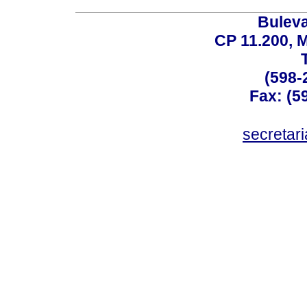
Buleva
CP 11.200, 
(598-
Fax: (59
secreta