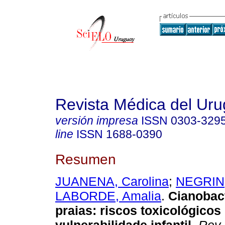
Revista Médica del Ur
versión impresa
ISSN
0303-329
line
ISSN
1688-0390
Resumen
JUANENA, Carolina
;
NEGRIN,
LABORDE, Amalia
.
Cianobact
praias: riscos toxicológicos