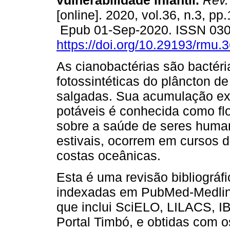
vulnerabilidade infantil.
Rev.
[online]. 2020, vol.36, n.3, pp
Epub 01-Sep-2020. ISSN 03
https://doi.org/10.29193/rmu.3
As cianobactérias são bactéri
fotossintéticas do plâncton d
salgadas. Sua acumulação ex
potáveis é conhecida como flo
sobre a saúde de seres hum
estivais, ocorrem em cursos 
costas oceânicas.
Esta é uma revisão bibliográ
indexadas em PubMed-Medline
que inclui SciELO, LILACS, IB
Portal Timbó, e obtidas com o